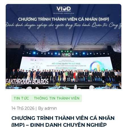
TIN TỨC
THÔNG TIN THÀNH VIÊN
14 Th5 2026 | By admin
CHƯƠNG TRÌNH THÀNH VIÊN CÁ NHÂN
(IMP) – ĐỊNH DANH CHUYÊN NGHIỆP