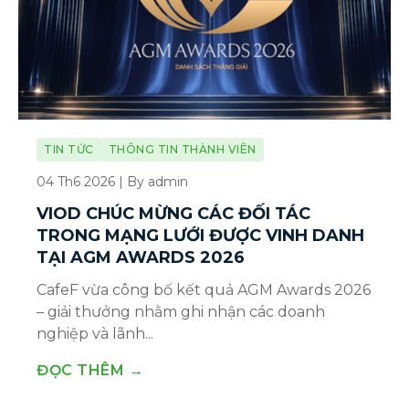
TIN TỨC
THÔNG TIN THÀNH VIÊN
04 Th6 2026 | By admin
VIOD CHÚC MỪNG CÁC ĐỐI TÁC
TRONG MẠNG LƯỚI ĐƯỢC VINH DANH
TẠI AGM AWARDS 2026
CafeF vừa công bố kết quả AGM Awards 2026
– giải thưởng nhằm ghi nhận các doanh
nghiệp và lãnh...
ĐỌC THÊM →