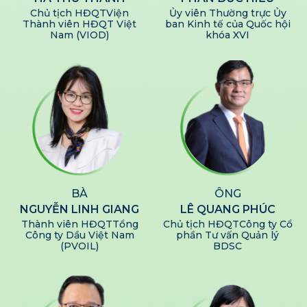
Chủ tịch HĐQT
Viện
Ủy viên Thường trực
Ủy
Thành viên HĐQT Việt
ban Kinh tế của Quốc hội
Nam (VIOD)
khóa XVI
BÀ
ÔNG
NGUYỄN LINH GIANG
LÊ QUANG PHÚC
Thành viên HĐQT
Tổng
Chủ tịch HĐQT
Công ty Cổ
Công ty Dầu Việt Nam
phần Tư vấn Quản lý
(PVOIL)
BDSC