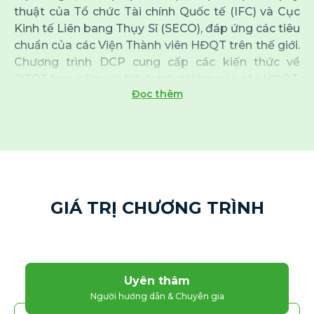
thuật của Tổ chức Tài chính Quốc tế (IFC) và Cục
Kinh tế Liên bang Thụy Sĩ (SECO), đáp ứng các tiêu
chuẩn của các Viện Thành viên HĐQT trên thế giới.
Chương trình DCP cung cấp các kiến thức về
QTCT bao gồm vai trò, trách nhiệm của các HĐQT,
Đọc thêm
chức năng của các Ủy ban chuyên trách, hướng
đến chuyên nghiệp hóa QTCT tại Việt Nam, phù
hợp với sự phát triển của thị trường tài chính trong
nước, trong khu vực ASEAN và trên thế giới. DCP
được công nhận rộng rãi cả về chất lượng học
thuật, tính thực tiễn trong các tình huống nghiên
cứu và chất lượng chuyên môn của đội ngũ người
GIÁ TRỊ CHƯƠNG TRÌNH
hướng dẫn, các khách mời chuyên gia trong phiên
thảo luận.
Uyên thâm
Người hướng dẫn & Chuyên gia