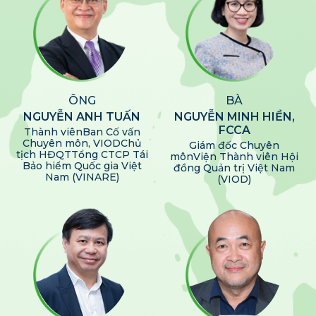
ÔNG
BÀ
NGUYỄN ANH TUẤN
NGUYỄN MINH HIỀN,
FCCA
Thành viên
Ban Cố vấn
Chuyên môn, VIOD​
Chủ
Giám đốc Chuyên
tịch HĐQT
Tổng CTCP Tái
môn
Viện Thành viên Hội
Bảo hiểm Quốc gia Việt
đồng Quản trị Việt Nam
Nam (VINARE)​
(VIOD)