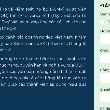
ĐĂ
 ro và Kiểm soát nội bộ (ACMP) được Viện
Danh
D) triển khai với sự hỗ trợ kỹ thuật của Tổ
g PwC Việt Nam, đáp ứng các tiêu chuẩn của
Ô
thế giới.
Họ v
bối cảnh các doanh nghiệp Việt Nam, nhằm
Ủy ban Kiểm toán (UBKT) theo các thông lệ
uốc tế.
Chức
hương trình tạo cơ hội cho các thành viên
 chức năng, quyền hạn và nghĩa vụ của UBKT
Công
gồm các văn bản hướng dẫn thi hành luật,
ình cũng chia sẻ các thông lệ thực tiễn tại
ằm giúp các thành viên áp dụng hiệu quả
Emai
Số đi