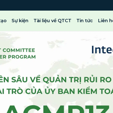
tạo
Sự kiện
Tài liệu về QTCT
Tin tức
Liên h