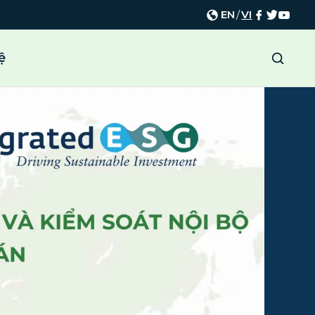
EN
/
VI
ệ