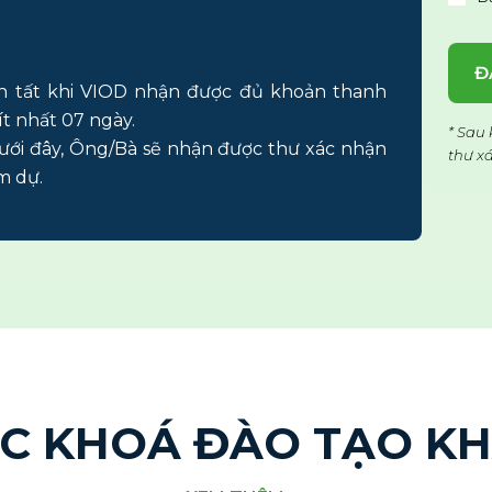
Đ
n tất khi VIOD nhận được đủ khoản thanh
ít nhất 07 ngày.
* Sau
ưới đây, Ông/Bà sẽ nhận được thư xác nhận
thư x
m dự.
C KHOÁ ĐÀO TẠO K