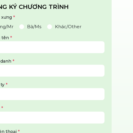
NG KÝ CHƯƠNG TRÌNH
 xưng
*
ng/Mr
Bà/Ms
Khác/Other
à tên
*
 danh
*
 ty
*
l
*
ện thoại
*