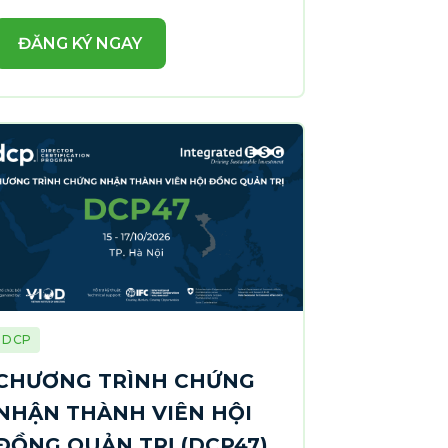
ĐĂNG KÝ NGAY
DCP
CHƯƠNG TRÌNH CHỨNG
NHẬN THÀNH VIÊN HỘI
ĐỒNG QUẢN TRỊ (DCP47)