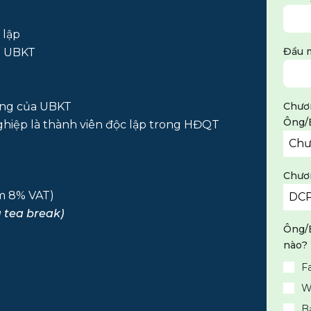
 lập
Đầu m
n UBKT
ộng của UBKT
Chươn
Ông/B
hiệp là thành viên độc lập trong HĐQT
Chươ
ồm 8% VAT)
DCP
 tea break)
Ông/B
nào?
F
W
Bạ