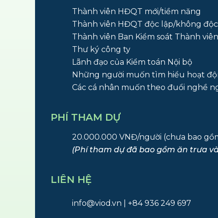
Thành viên HĐQT mới/tiềm năng
Thành viên HĐQT độc lập/không độc
Thành viên Ban Kiểm soát Thành viê
Thư ký công ty
Lãnh đạo của Kiểm toán Nội bộ
Những người muốn tìm hiểu hoạt đ
Các cá nhân muốn theo đuổi nghề ng
PHÍ THAM DỰ
20.000.000 VNĐ/người (chưa bao g
(Phí tham dự đã bao gồm ăn trưa và
LIÊN HỆ
info@viod.vn
| +84 936 249 697