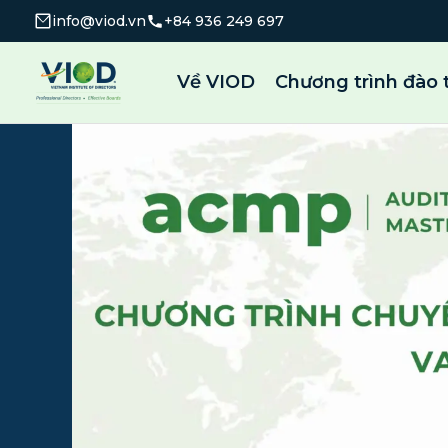
info@viod.vn
+84 936 249 697
Về VIOD
Chương trình đào 