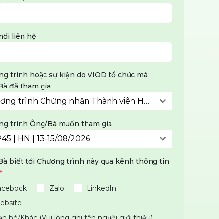
ối liên hệ
g trình hoặc sự kiện do VIOD tổ chức mà
à đã tham gia
Chương trình Chứng nhận Thành viên Hội đồng Quản trị (DCP)
ng trình Ông/Bà muốn tham gia
45 | HN | 13-15/08/2026
à biết tới Chương trình này qua kênh thông tin
*
acebook
Zalo
LinkedIn
ebsite
n bè/Khác (Vui lòng ghi tên người giới thiệu)