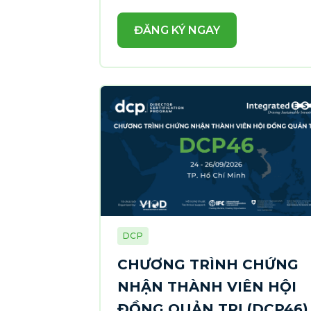
ĐĂNG KÝ NGAY
DCP
CHƯƠNG TRÌNH CHỨNG
NHẬN THÀNH VIÊN HỘI
ĐỒNG QUẢN TRỊ (DCP46)