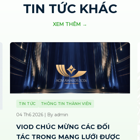
TIN TỨC KHÁC
XEM THÊM →
TIN TỨC
THÔNG TIN THÀNH VIÊN
04 Th6 2026 | By admin
VIOD CHÚC MỪNG CÁC ĐỐI
TÁC TRONG MẠNG LƯỚI ĐƯỢC