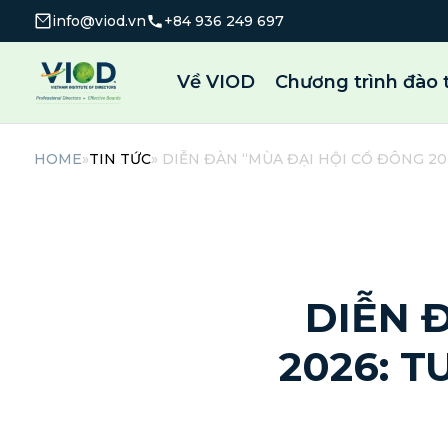
info@viod.vn
+84 936 249 697
Về VIOD
Chương trình đào 
HOME
»
TIN TỨC
» DIỄN ĐÀN “MÙA ĐẠI HỘI CỔ ĐÔNG 20
DIỄN 
2026: T