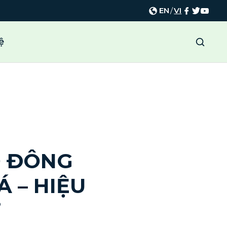
EN
/
VI
ệ
Ổ ĐÔNG
Á – HIỆU
”