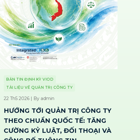
BẢN TIN ĐỊNH KỲ VIOD
TÀI LIỆU VỀ QUẢN TRỊ CÔNG TY
22 Th5 2026 | By admin
HƯỚNG TỚI QUẢN TRỊ CÔNG TY
THEO CHUẨN QUỐC TẾ: TĂNG
CƯỜNG KỶ LUẬT, ĐỐI THOẠI VÀ