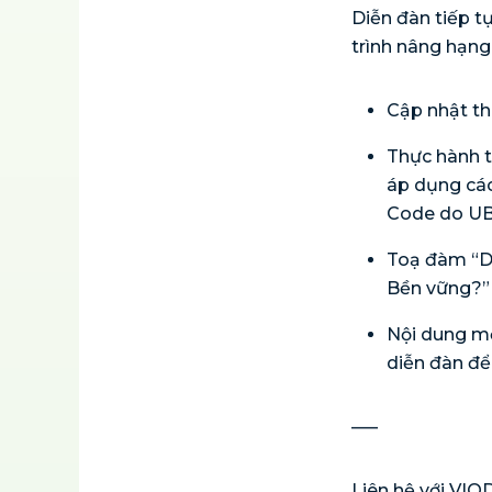
Diễn đàn tiếp t
trình nâng hạng
Cập nhật tha
Thực hành t
áp dụng cá
Code do UB
Toạ đàm “Do
Bền vững?”
Nội dung m
diễn đàn để
—–
Liên hệ với VIO