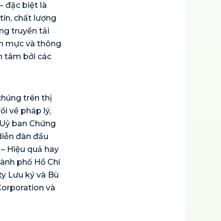
 đặc biệt là
in, chất lượng
ng truyền tải
ẩn mực và thông
n tâm bởi các
húng trên thị
i về pháp lý,
 Uỷ ban Chứng
diễn đàn đầu
 – Hiệu quả hay
hành phố Hồ Chí
y Lưu ký và Bù
Corporation và