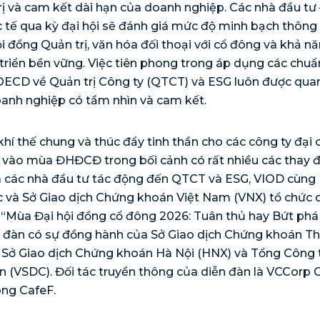
rị và cam kết dài hạn của doanh nghiệp. Các nhà đầu tư –
 tế qua kỳ đại hội sẽ đánh giá mức độ minh bạch thông t
ội đồng Quản trị, văn hóa đối thoại với cổ đông và khả nă
 triển bền vững. Việc tiên phong trong áp dụng các chu
OECD về Quản trị Công ty (QTCT) và ESG luôn được qua
anh nghiệp có tầm nhìn và cam kết.
hí thế chung và thúc đẩy tinh thần cho các công ty đại c
 vào mùa ĐHĐCĐ trong bối cảnh có rất nhiều các thay đổ
a các nhà đầu tư tác động đến QTCT và ESG, VIOD cùng
 và Sở Giao dịch Chứng khoán Việt Nam (VNX) tổ chức 
 “Mùa Đại hội đồng cổ đông 2026: Tuân thủ hay Bứt phá
n đàn có sự đồng hành của Sở Giao dịch Chứng khoán T
 Sở Giao dịch Chứng khoán Hà Nội (HNX) và Tổng Công t
 (VSDC). Đối tác truyền thông của diễn đàn là VCCorp 
ông CafeF.