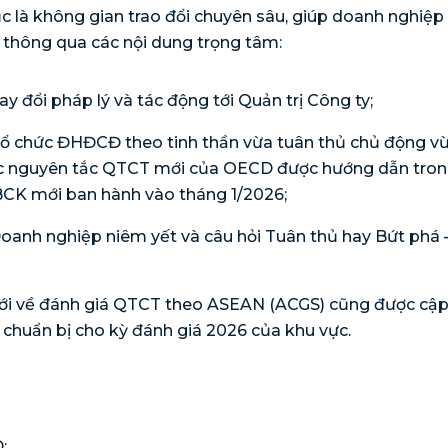
ục là không gian trao đổi chuyên sâu, giúp doanh nghiệp
 thông qua các nội dung trọng tâm:
y đổi pháp lý và tác động tới Quản trị Công ty;
ổ chức ĐHĐCĐ theo tinh thần vừa tuân thủ chủ động v
c nguyên tắc QTCT mới của OECD được hướng dẫn tro
CK mới ban hành vào tháng 1/2026;
anh nghiệp niêm yết và câu hỏi Tuân thủ hay Bứt phá 
ới về đánh giá QTCT theo ASEAN (ACGS) cũng được cập
 chuẩn bị cho kỳ đánh giá 2026 của khu vực.
D: