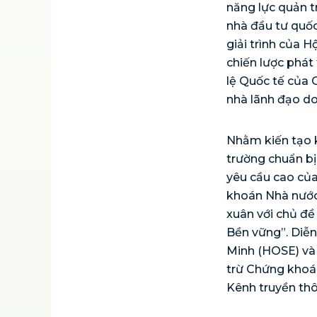
năng lực quản t
nhà đầu tư quốc
giải trình của H
chiến lược phát
lệ Quốc tế của 
nhà lãnh đạo do
Nhằm kiến tạo k
trường chuẩn bị
yêu cầu cao củ
khoán Nhà nước
xuân với chủ đề
Bền vững”. Diễ
Minh (HOSE) và
trừ Chứng khoán
Kênh truyền th