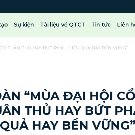
tạo
Sự kiện
Tài liệu về QTCT
Tin tức
Liên h
26: TUÂN THỦ HAY BỨT PHÁ – HIỆU QUẢ HAY BỀN VỮNG”
27 Tháng 2, 2026 | By admin
ĐÀN “MÙA ĐẠI HỘI C
UÂN THỦ HAY BỨT PH
QUẢ HAY BỀN VỮNG