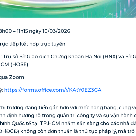
08h00 – 11h15 ngày 10/03/2026
Trực tiếp kết hợp trực tuyến
ại: Trụ sở Sở Giao dịch Chứng khoán Hà Nội (HNX) và Sở 
HCM (HOSE)
 qua Zoom
ý:
https://forms.office.com/r/KAtY0EZ3GA
thị trường đang tiến gần hơn với mốc nâng hạng, cùng vớ
nh định hướng rõ trong quản trị công ty và sự vận hành 
hính Quốc tế tại TP.HCM nhằm sẵn sàng cho các nhà đầu
HĐCĐ) không còn đơn thuần là thủ tục pháp lý, mà trở