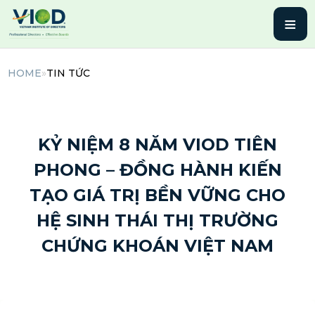
≡
HOME
»
TIN TỨC
22 Tháng 4, 2026 | By admin
KỶ NIỆM 8 NĂM VIOD TIÊN
PHONG – ĐỒNG HÀNH KIẾN
TẠO GIÁ TRỊ BỀN VỮNG CHO
HỆ SINH THÁI THỊ TRƯỜNG
CHỨNG KHOÁN VIỆT NAM