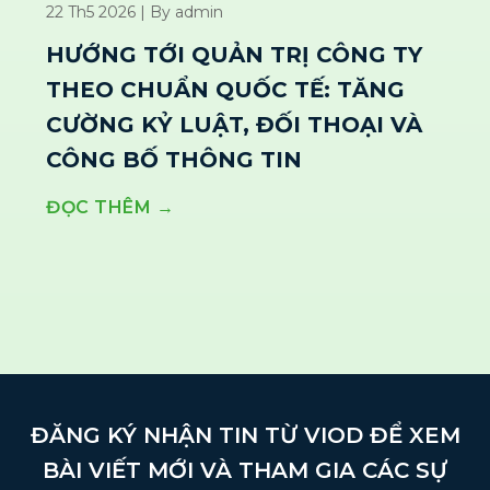
22 Th5 2026 | By admin
HƯỚNG TỚI QUẢN TRỊ CÔNG TY
THEO CHUẨN QUỐC TẾ: TĂNG
CƯỜNG KỶ LUẬT, ĐỐI THOẠI VÀ
CÔNG BỐ THÔNG TIN
ĐỌC THÊM →
ĐĂNG KÝ NHẬN TIN TỪ VIOD ĐỂ XEM
BÀI VIẾT MỚI VÀ THAM GIA CÁC SỰ