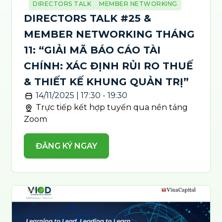
DIRECTORS TALK
MEMBER NETWORKING
DIRECTORS TALK #25 &
MEMBER NETWORKING THÁNG
11: “GIẢI MÃ BÁO CÁO TÀI
CHÍNH: XÁC ĐỊNH RỦI RO THUẾ
& THIẾT KẾ KHUNG QUẢN TRỊ”
14/11/2025 | 17:30 - 19:30
Trực tiếp kết hợp tuyến qua nền tảng
Zoom
ĐĂNG KÝ NGAY