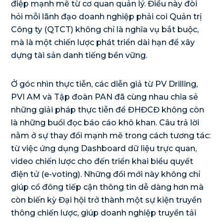
điệp mạnh mẽ từ cơ quan quản lý. Điều này đòi
hỏi mỗi lãnh đạo doanh nghiệp phải coi Quản trị
Công ty (QTCT) không chỉ là nghĩa vụ bắt buộc,
mà là một chiến lược phát triển dài hạn để xây
dựng tài sản danh tiếng bền vững.
Ở góc nhìn thực tiễn, các diễn giả từ PV Drilling,
PVI AM và Tập đoàn PAN đã cùng nhau chia sẻ
những giải pháp thực tiễn để ĐHĐCĐ không còn
là những buổi đọc báo cáo khô khan. Câu trả lời
nằm ở sự thay đổi mạnh mẽ trong cách tương tác:
từ việc ứng dụng Dashboard dữ liệu trực quan,
video chiến lược cho đến triển khai biểu quyết
điện tử (e-voting). Những đổi mới này không chỉ
giúp cổ đông tiếp cận thông tin dễ dàng hơn mà
còn biến kỳ Đại hội trở thành một sự kiện truyền
thông chiến lược, giúp doanh nghiệp truyền tải