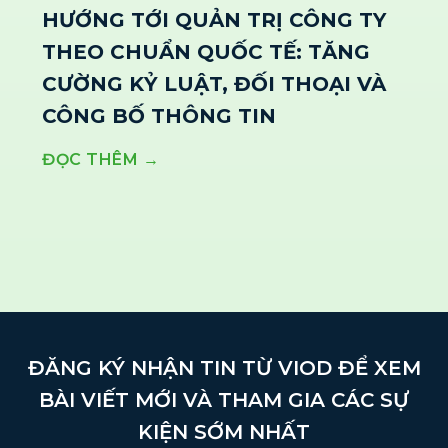
HƯỚNG TỚI QUẢN TRỊ CÔNG TY
THEO CHUẨN QUỐC TẾ: TĂNG
CƯỜNG KỶ LUẬT, ĐỐI THOẠI VÀ
CÔNG BỐ THÔNG TIN
ĐỌC THÊM →
ĐĂNG KÝ NHẬN TIN TỪ VIOD ĐỂ XEM
BÀI VIẾT MỚI VÀ THAM GIA CÁC SỰ
KIỆN SỚM NHẤT