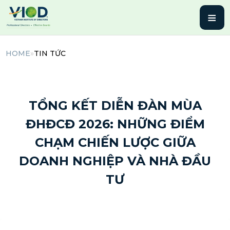
≡
HOME
»
TIN TỨC
11 Tháng 3, 2026 | By admin
TỔNG KẾT DIỄN ĐÀN MÙA
ĐHĐCĐ 2026: NHỮNG ĐIỂM
CHẠM CHIẾN LƯỢC GIỮA
DOANH NGHIỆP VÀ NHÀ ĐẦU
TƯ