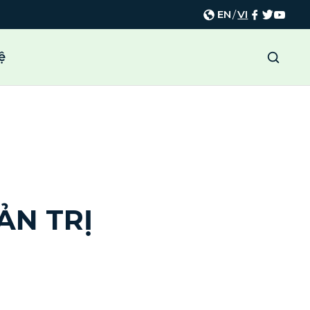
EN
/
VI
ệ
ẢN TRỊ