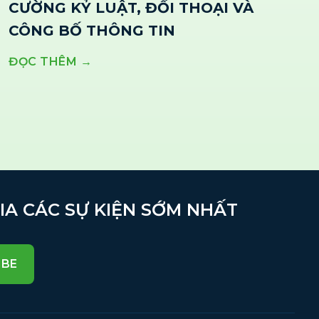
CƯỜNG KỶ LUẬT, ĐỐI THOẠI VÀ
CÔNG BỐ THÔNG TIN
ĐỌC THÊM →
GIA CÁC SỰ KIỆN SỚM NHẤT
IBE