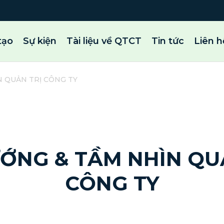
tạo
Sự kiện
Tài liệu về QTCT
Tin tức
Liên h
N QUẢN TRỊ CÔNG TY
20 Tháng 10, 2025 | By admin
ỚNG & TẦM NHÌN QU
CÔNG TY