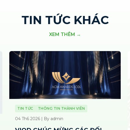
TIN TỨC KHÁC
XEM THÊM →
TIN TỨC
THÔNG TIN THÀNH VIÊN
04 Th6 2026 | By admin
VIOD CHÚC MỪNG CÁC ĐỐI