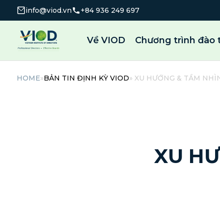
info@viod.vn
+84 936 249 697
Về VIOD
Chương trình đào 
HOME
»
BẢN TIN ĐỊNH KỲ VIOD
» XU HƯỚNG & TẦM NHÌ
XU HƯ