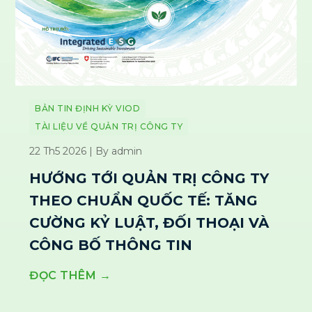
BẢN TIN ĐỊNH KỲ VIOD
TÀI LIỆU VỀ QUẢN TRỊ CÔNG TY
22 Th5 2026 | By admin
HƯỚNG TỚI QUẢN TRỊ CÔNG TY
THEO CHUẨN QUỐC TẾ: TĂNG
CƯỜNG KỶ LUẬT, ĐỐI THOẠI VÀ
CÔNG BỐ THÔNG TIN
ĐỌC THÊM →