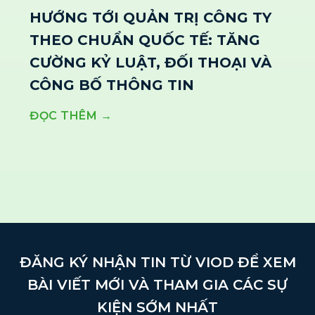
HƯỚNG TỚI QUẢN TRỊ CÔNG TY
THEO CHUẨN QUỐC TẾ: TĂNG
CƯỜNG KỶ LUẬT, ĐỐI THOẠI VÀ
CÔNG BỐ THÔNG TIN
ĐỌC THÊM →
ĐĂNG KÝ NHẬN TIN TỪ VIOD ĐỂ XEM
BÀI VIẾT MỚI VÀ THAM GIA CÁC SỰ
KIỆN SỚM NHẤT