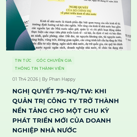
TIN TỨC
GÓC CHUYÊN GIA
THÔNG TIN THÀNH VIÊN
01 Th4 2026 | By Phan Happy
NGHỊ QUYẾT 79-NQ/TW: KHI
QUẢN TRỊ CÔNG TY TRỞ THÀNH
NỀN TẢNG CHO MỘT CHU KỲ
PHÁT TRIỂN MỚI CỦA DOANH
NGHIỆP NHÀ NƯỚC