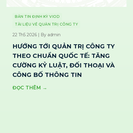
BẢN TIN ĐỊNH KỲ VIOD
TÀI LIỆU VỀ QUẢN TRỊ CÔNG TY
22 Th5 2026 | By admin
HƯỚNG TỚI QUẢN TRỊ CÔNG TY
THEO CHUẨN QUỐC TẾ: TĂNG
CƯỜNG KỶ LUẬT, ĐỐI THOẠI VÀ
CÔNG BỐ THÔNG TIN
ĐỌC THÊM →