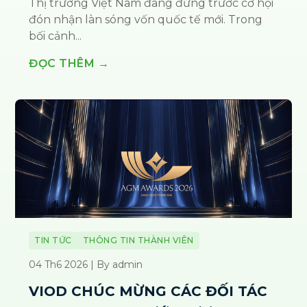
Thị trường Việt Nam đang đứng trước cơ hội
đón nhận làn sóng vốn quốc tế mới. Trong
bối cảnh...
ĐỌC THÊM →
TIN TỨC
THÔNG TIN THÀNH VIÊN
04 Th6 2026 | By admin
VIOD CHÚC MỪNG CÁC ĐỐI TÁC