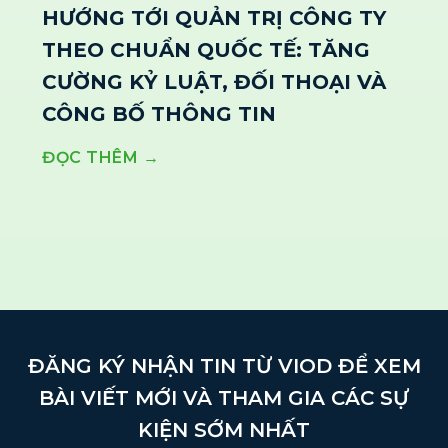
HƯỚNG TỚI QUẢN TRỊ CÔNG TY
THEO CHUẨN QUỐC TẾ: TĂNG
CƯỜNG KỶ LUẬT, ĐỐI THOẠI VÀ
CÔNG BỐ THÔNG TIN
ĐỌC THÊM →
ĐĂNG KÝ NHẬN TIN TỪ VIOD ĐỂ XEM
BÀI VIẾT MỚI VÀ THAM GIA CÁC SỰ
KIỆN SỚM NHẤT