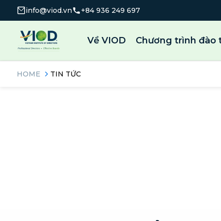
info@viod.vn
+84 936 249 697
Về VIOD
Chương trình đào 
HOME
TIN TỨC