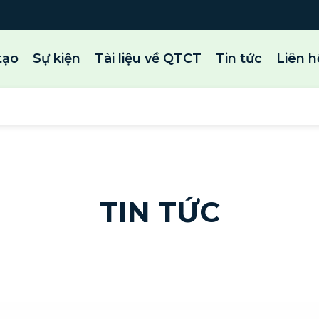
tạo
Sự kiện
Tài liệu về QTCT
Tin tức
Liên h
TIN TỨC