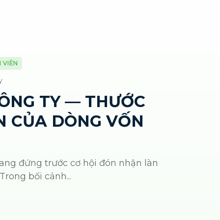
 VIÊN
y
CÔNG TY — THƯỚC
IN CỦA DÒNG VỐN
ang đứng trước cơ hội đón nhận làn
Trong bối cảnh...