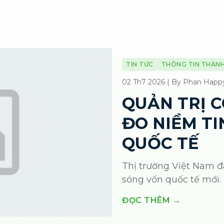
TIN TỨC
THÔNG TIN THÀNH
02 Th7 2026 | By Phan Happ
QUẢN TRỊ 
ĐO NIỀM T
QUỐC TẾ
Thị trường Việt Nam đ
sóng vốn quốc tế mới. 
ĐỌC THÊM →