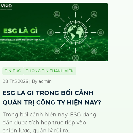
TIN TỨC
THÔNG TIN THÀNH VIÊN
08 Th5 2026 | By admin
ESG LÀ GÌ TRONG BỐI CẢNH
QUẢN TRỊ CÔNG TY HIỆN NAY?
Trong bối cảnh hiện nay, ESG đang
dần được tích hợp trực tiếp vào
chiến lược, quản lý rủi ro...