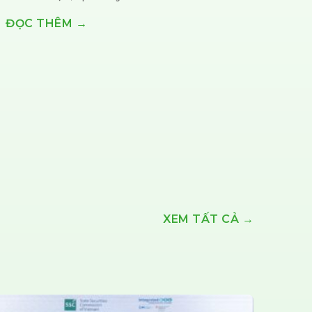
ĐỌC THÊM →
XEM TẤT CẢ →