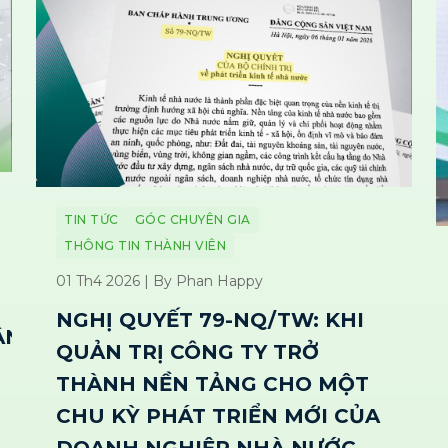
TIN TỨC
GÓC CHUYÊN GIA
THÔNG TIN THÀNH VIÊN
01 Th4 2026 | By Phan Happy
NGHỊ QUYẾT 79-NQ/TW: KHI
N THỊ
QUẢN TRỊ CÔNG TY TRỞ
THÀNH NỀN TẢNG CHO MỘT
CHU KỲ PHÁT TRIỂN MỚI CỦA
DOANH NGHIỆP NHÀ NƯỚC