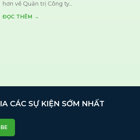
hơn về Quản trị Công ty...
ĐỌC THÊM →
GIA CÁC SỰ KIỆN SỚM NHẤT
IBE