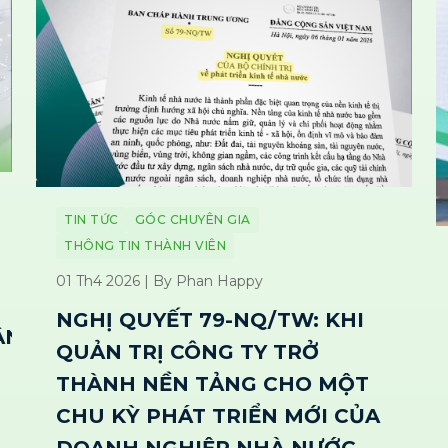
TIN TỨC
GÓC CHUYÊN GIA
THÔNG TIN THÀNH VIÊN
01 Th4 2026 | By Phan Happy
NGHỊ QUYẾT 79-NQ/TW: KHI
N THỊ
QUẢN TRỊ CÔNG TY TRỞ
THÀNH NỀN TẢNG CHO MỘT
CHU KỲ PHÁT TRIỂN MỚI CỦA
DOANH NGHIỆP NHÀ NƯỚC