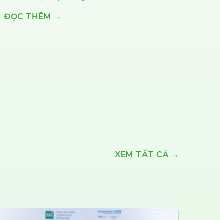
ĐỌC THÊM →
XEM TẤT CẢ →