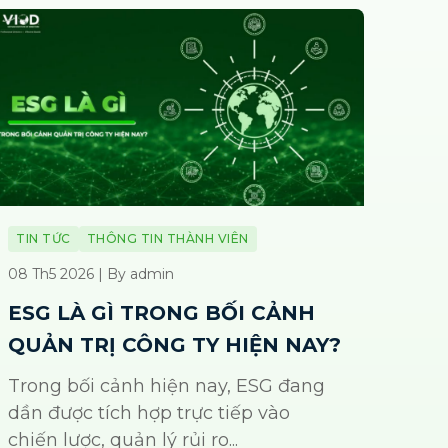
TIN TỨC
THÔNG TIN THÀNH VIÊN
08 Th5 2026 | By admin
ESG LÀ GÌ TRONG BỐI CẢNH
QUẢN TRỊ CÔNG TY HIỆN NAY?
Trong bối cảnh hiện nay, ESG đang
dần được tích hợp trực tiếp vào
chiến lược, quản lý rủi ro...