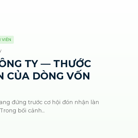
 VIÊN
y
CÔNG TY — THƯỚC
IN CỦA DÒNG VỐN
ang đứng trước cơ hội đón nhận làn
Trong bối cảnh...