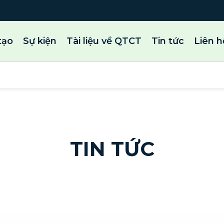
tạo
Sự kiện
Tài liệu về QTCT
Tin tức
Liên h
TIN TỨC