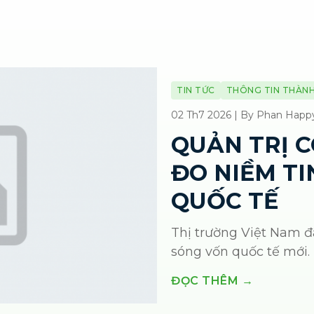
TIN TỨC
THÔNG TIN THÀNH
02 Th7 2026 | By Phan Happ
QUẢN TRỊ 
ĐO NIỀM T
QUỐC TẾ
Thị trường Việt Nam đ
sóng vốn quốc tế mới. 
ĐỌC THÊM →