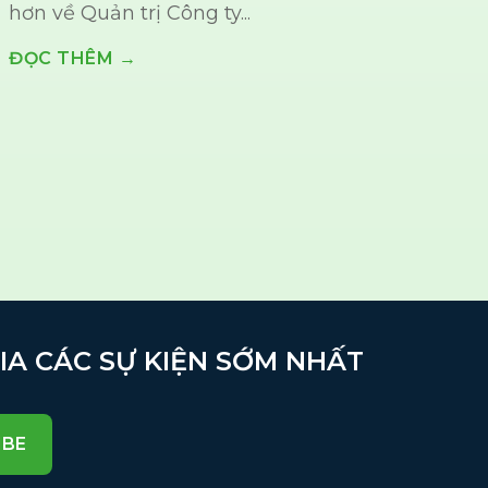
hơn về Quản trị Công ty...
ĐỌC THÊM →
GIA CÁC SỰ KIỆN SỚM NHẤT
IBE