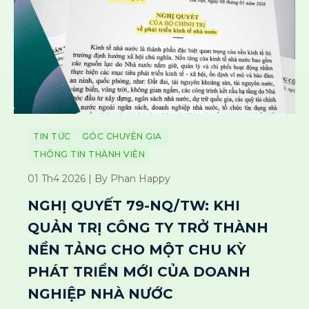
TIN TỨC
GÓC CHUYÊN GIA
THÔNG TIN THÀNH VIÊN
01 Th4 2026 | By Phan Happy
NGHỊ QUYẾT 79-NQ/TW: KHI
QUẢN TRỊ CÔNG TY TRỞ THÀNH
NỀN TẢNG CHO MỘT CHU KỲ
PHÁT TRIỂN MỚI CỦA DOANH
NGHIỆP NHÀ NƯỚC