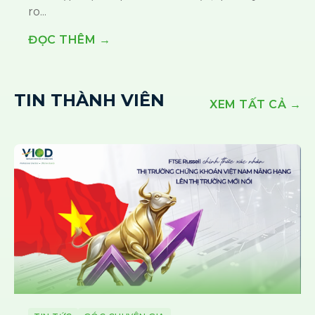
ro...
ĐỌC THÊM →
TIN THÀNH VIÊN
XEM TẤT CẢ →