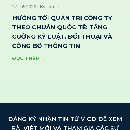
22 Th5 2026 | By admin
HƯỚNG TỚI QUẢN TRỊ CÔNG TY
THEO CHUẨN QUỐC TẾ: TĂNG
CƯỜNG KỶ LUẬT, ĐỐI THOẠI VÀ
CÔNG BỐ THÔNG TIN
ĐỌC THÊM →
ĐĂNG KÝ NHẬN TIN TỪ VIOD ĐỂ XEM
BÀI VIẾT MỚI VÀ THAM GIA CÁC SỰ