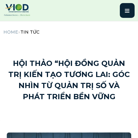
≡
HOME
»
TIN TỨC
1 Tháng 8, 2025 | By admin
HỘI THẢO “HỘI ĐỒNG QUẢN
TRỊ KIẾN TẠO TƯƠNG LAI: GÓC
NHÌN TỪ QUẢN TRỊ SỐ VÀ
PHÁT TRIỂN BỀN VỮNG