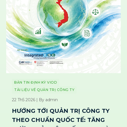
BẢN TIN ĐỊNH KỲ VIOD
TÀI LIỆU VỀ QUẢN TRỊ CÔNG TY
22 Th5 2026 | By admin
HƯỚNG TỚI QUẢN TRỊ CÔNG TY
THEO CHUẨN QUỐC TẾ: TĂNG