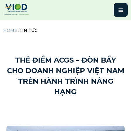
≡
HOME
»
TIN TỨC
14 Tháng 10, 2025 | By admin
THẺ ĐIỂM ACGS – ĐÒN BẨY
CHO DOANH NGHIỆP VIỆT NAM
TRÊN HÀNH TRÌNH NÂNG
HẠNG