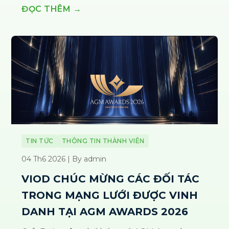
ĐỌC THÊM →
TIN TỨC
THÔNG TIN THÀNH VIÊN
04 Th6 2026 | By admin
VIOD CHÚC MỪNG CÁC ĐỐI TÁC
TRONG MẠNG LƯỚI ĐƯỢC VINH
DANH TẠI AGM AWARDS 2026