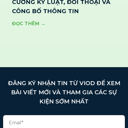
CƯỜNG KỶ LUẬT, ĐỐI THOẠI VÀ
CÔNG BỐ THÔNG TIN
ĐỌC THÊM →
ĐĂNG KÝ NHẬN TIN TỪ VIOD ĐỂ XEM
BÀI VIẾT MỚI VÀ THAM GIA CÁC SỰ
KIỆN SỚM NHẤT