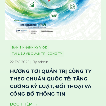
BẢN TIN ĐỊNH KỲ VIOD
TÀI LIỆU VỀ QUẢN TRỊ CÔNG TY
22 Th5 2026 | By admin
HƯỚNG TỚI QUẢN TRỊ CÔNG TY
THEO CHUẨN QUỐC TẾ: TĂNG
CƯỜNG KỶ LUẬT, ĐỐI THOẠI VÀ
CÔNG BỐ THÔNG TIN
ĐỌC THÊM →